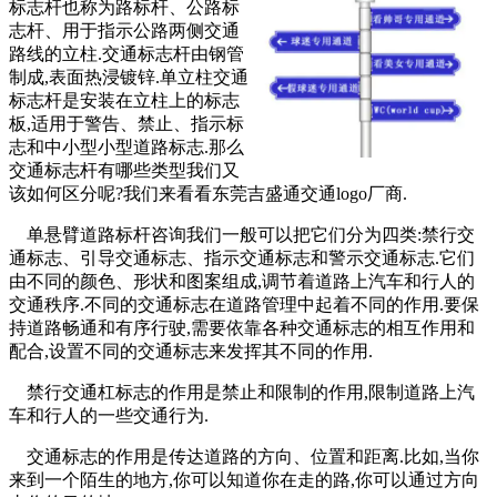
标志杆也称为路标杆、公路标
志杆、用于指示公路两侧交通
路线的立柱.交通标志杆由钢管
制成,表面热浸镀锌.单立柱交通
标志杆是安装在立柱上的标志
板,适用于警告、禁止、指示标
志和中小型小型道路标志.那么
交通标志杆有哪些类型我们又
该如何区分呢?我们来看看东莞吉盛通交通logo厂商.
单悬臂道路标杆咨询我们一般可以把它们分为四类:禁行交
通标志、引导交通标志、指示交通标志和警示交通标志.它们
由不同的颜色、形状和图案组成,调节着道路上汽车和行人的
交通秩序.不同的交通标志在道路管理中起着不同的作用.要保
持道路畅通和有序行驶,需要依靠各种交通标志的相互作用和
配合,设置不同的交通标志来发挥其不同的作用.
禁行交通杠标志的作用是禁止和限制的作用,限制道路上汽
车和行人的一些交通行为.
交通标志的作用是传达道路的方向、位置和距离.比如,当你
来到一个陌生的地方,你可以知道你在走的路,你可以通过方向