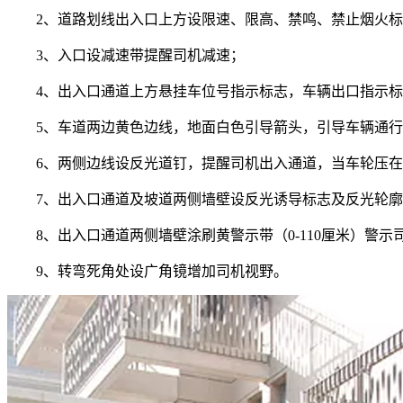
2、道路划线出入口上方设限速、限高、禁鸣、禁止烟火
3、入口设减速带提醒司机减速；
4、出入口通道上方悬挂车位号指示标志，车辆出口指示
5、车道两边黄色边线，地面白色引导箭头，引导车辆通
6、两侧边线设反光道钉，提醒司机出入通道，当车轮压
7、出入口通道及坡道两侧墙壁设反光诱导标志及反光轮
8、出入口通道两侧墙壁涂刷黄警示带（0-110厘米）警示
9、转弯死角处设广角镜增加司机视野。