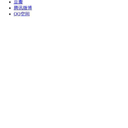
豆瓣
腾讯微博
QQ空间