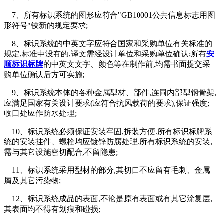
7、所有标识系统的图形应符合"GB10001公共信息标志用图
形符号"较新的规定要求;
8、标识系统的中英文字应符合国家和采购单位有关标准的
规定,标准中没有的,译文需经设计单位和采购单位确认;所有
安
顺标识标牌
的中英文文字、颜色等在制作前,均需书面提交采
购单位确认后方可实施;
9、标识系统本体的各种金属型材、部件,连同内部型钢骨架,
应满足国家有关设计要求(应符合抗风载荷的要求),保证强度;
收口处应作防水处理;
10、标识系统必须保证安装牢固,拆装方便.所有标识标牌系
统的安装挂件、螺栓均应镀锌防腐处理.所有标识系统的安装,
需与其它设施密切配合,不留隐患;
11、标识系统采用型材的部分,其切口不应留有毛刺、金属
屑及其它污染物;
12、标识系统成品的表面,不论是原有表面或有其它涂复层,
其表面均不得有划痕和碰损;