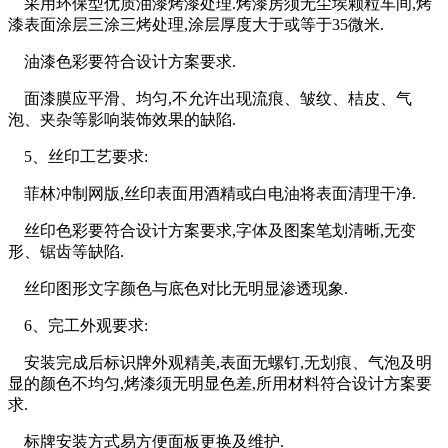
采用环保型优质油漆烤漆处理.烤漆房须无尘埃颗粒车间,烤
漆表面涂层三涂三烤处理,涂层厚度大于或等于35微米.
油漆色彩要符合设计方案要求.
面漆膜应平滑、均匀,不允许出现流痕、皱纹、桔皮、气
泡、夹杂等影响装饰效果的缺陷.
5、丝印工艺要求:
菲林冲制网版,丝印表面用酒精或白电油将表面清理干净.
丝印色彩要符合设计方案要求,字体及图案笔划清晰,无变
形、锯齿等缺陷.
丝印图形文字颜色与底色对比无明显渗透现象.
6、完工外观要求:
安装完成后标识牌外观精美,表面无螺钉,无划痕、气泡及明
显的颜色不均匀,烤漆须无明显色差,所用材料符合设计方案要
求.
标牌安装方式易方便面板更换及维护.